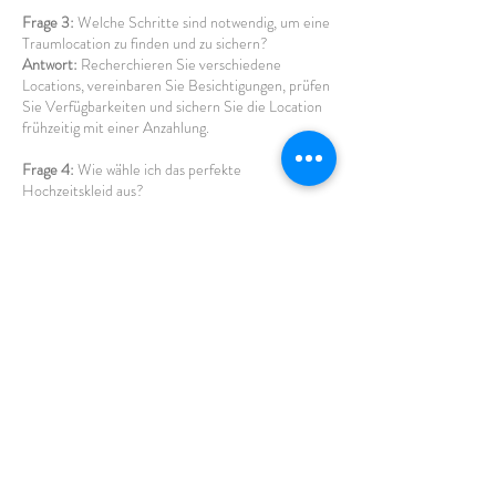
Frage 3:
Welche Schritte sind notwendig, um eine
Traumlocation zu finden und zu sichern?
Antwort:
Recherchieren Sie verschiedene
Locations, vereinbaren Sie Besichtigungen, prüfen
Sie Verfügbarkeiten und sichern Sie die Location
frühzeitig mit einer Anzahlung.
Frage 4:
Wie wähle ich das perfekte
Hochzeitskleid aus?
Antwort:
Beginnen Sie mit der Recherche nach
Stilrichtungen, probieren Sie verschiedene
Kleider an, beachten Sie den Hochzeitsstil und
Ihre persönlichen Vorlieben. Lassen Sie sich Zeit,
bevor Sie eine Entscheidung treffen.
Frage 5:
Welche Elemente sollten in der
Hochzeitsdeko berücksichtigt werden, um eine
stimmungsvolle Atmosphäre zu schaffen?
Antwort:
Farbpalette, Blumenarrangements,
Kerzenlicht, Tischdekoration und persönliche
Akzente tragen dazu bei, eine atmosphärische und
romantische Stimmung zu schaffen.