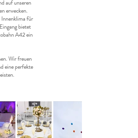
nd auf unseren
en erwecken.
 Innenklima für
Eingang bietet
utobahn A42 ein
nen. Wir freuen
nd eine perfekte
eisten.